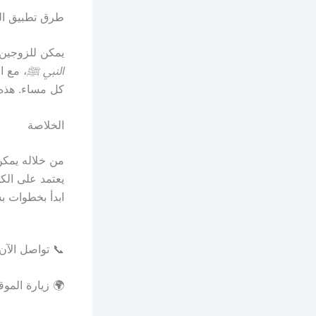
طرق تطبيق الع
يمكن للزوجين 
النبي ﷺ
، مع ا
كل مساء. هذه 
الخلاصة
من خلاله يمكن
يعتمد على الك
ابدأ بخطوات بس
📞 تواصل الآن
🌍 زيارة المو