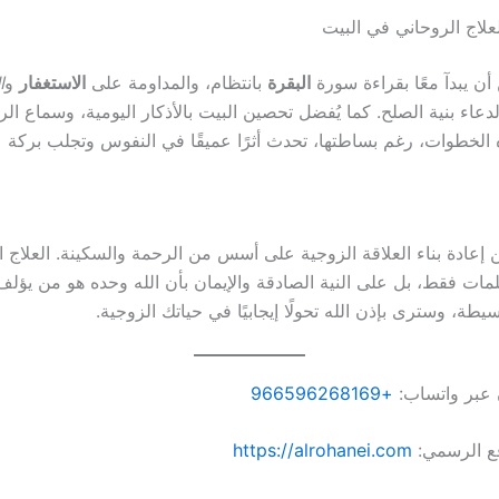
لاج الروحاني في البيت
أن يبدآ معًا بقراءة سورة
البقرة
بانتظام، والمداومة على
الاستغفار
و
ا
لدعاء بنية الصلح. كما يُفضل تحصين البيت بالأذكار اليومية، وسماع ال
الخطوات، رغم بساطتها، تحدث أثرًا عميقًا في النفوس وتجلب بركة 
 إعادة بناء العلاقة الزوجية على أسس من الرحمة والسكينة. العلاج ا
لمات فقط، بل على النية الصادقة والإيمان بأن الله وحده هو من يؤلف
يطة، وسترى بإذن الله تحولًا إيجابيًا في حياتك الزوجية.
 عبر واتساب:
+966596268169
قع الرسمي:
https://alrohanei.com