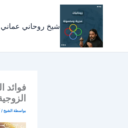
خطي
لى
لمحتوى
شيخ روحاني عماني
فوائد ا
الزوجية
بواسطة
الشيخ
/
أ