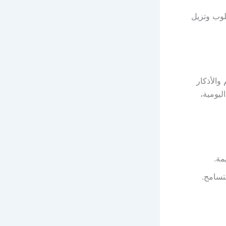
قلوب وتزيل
والأذكار
ليومية،
مة.
تسامح.